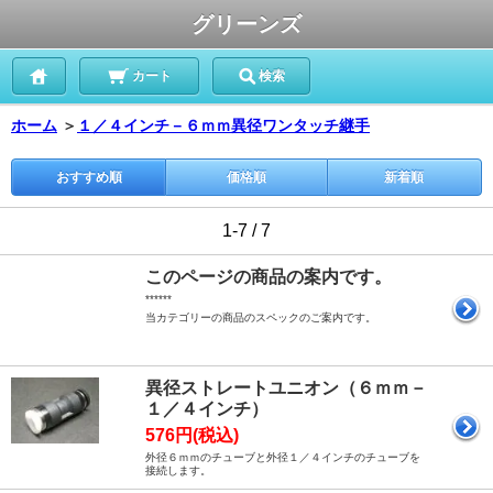
グリーンズ
カート
検索
ホーム
＞
１／４インチ－６ｍｍ異径ワンタッチ継手
おすすめ順
価格順
新着順
1-7 / 7
このページの商品の案内です。
******
当カテゴリーの商品のスペックのご案内です。
異径ストレートユニオン（６ｍｍ－
１／４インチ）
576円(税込)
外径６ｍｍのチューブと外径１／４インチのチューブを
接続します。