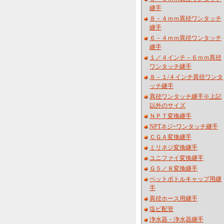
継手
８－４ｍｍ異径ワンタッチ
継手
６－４ｍｍ異径ワンタッチ
継手
１／４インチ－６ｍｍ異径
ワンタッチ継手
８－１/４インチ異径ワンタ
ッチ継手
異径ワンタッチ継手※上記
以外のサイズ
ＮＰＴ変換継手
NPTネジｰワンタッチ継手
ＣＧＡ変換継手
ミリネジ変換継手
ユニファイ変換継手
Ｇ５／８変換継手
ペットボトルキャップ用継
手
異径ホース用継手
塩ビ配管
浄水器・浄水器継手