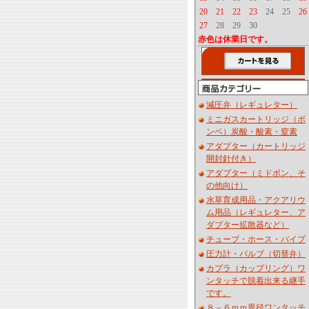
20
21
22
23
24
25
26
27
28
29
30
赤色は休業日です。
減圧弁（レギュレター）
ミニガスカートリッジ（ボ
ンベ）炭酸・酸素・窒素
アダプター（カートリッジ
開封針付き）
アダプター（ミドボン、そ
の他向け）
水草育成用品・アクアリウ
ム用品（レギュレター、ア
ダプター拡散器など）
チューブ・ホース・パイプ
圧力計・バルブ（切替弁）
カプラ（カップリング）ワ
ンタッチで脱着出来る継手
です。
８－６ｍｍ異径ワンタッチ