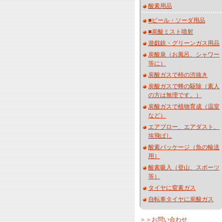
酸素用品
■ビール・ソーダ用品
■炭酸ミスト噴射
遊戯銃・グリーンガス用品
炭酸泉（お風呂、シャワー
等に）
炭酸ガスで柿の渋抜き
炭酸ガスで蜂の駆除（素人
の方は無理です。）
炭酸ガスで植物育成（温室
など）
エアブロー、エアダスト、
埃飛ばし
酸素パッケージ（魚の輸送
用）
酸素吸入（登山、スポーツ
等）
タイヤに窒素ガス
自転車タイヤに炭酸ガス
＞＞お問い合わせ