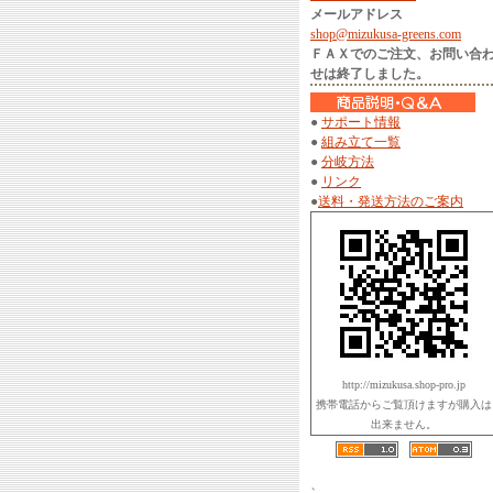
メールアドレス
shop@mizukusa-greens.com
ＦＡＸでのご注文、お問い合
せは終了しました。
●
サポート情報
●
組み立て一覧
●
分岐方法
●
リンク
●
送料・発送方法のご案内
http://mizukusa.shop-pro.jp
携帯電話からご覧頂けますが購入は
出来ません。
、