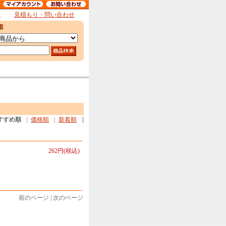
報
見積もり・問い合わせ
すすめ順
|
価格順
|
新着順
]
262円(税込)
前のページ | 次のページ