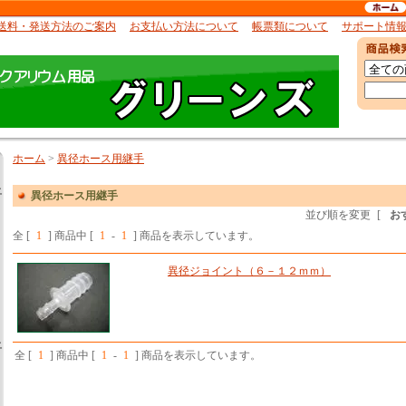
送料・発送方法のご案内
お支払い方法について
帳票類について
サポート情
ホーム
>
異径ホース用継手
土
異径ホース用継手
並び順を変更
[
お
全 [
1
] 商品中 [
1
-
1
] 商品を表示しています。
異径ジョイント（６－１２ｍｍ）
土
全 [
1
] 商品中 [
1
-
1
] 商品を表示しています。