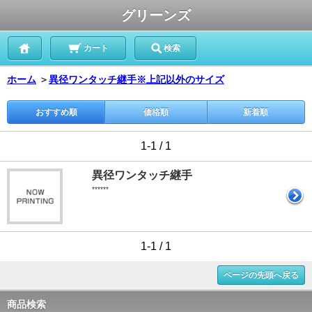
グリーンズ
カート
検索
ホーム
＞
異径ワンタッチ継手※上記以外のサイズ
おすすめ順
価格順
新着順
1-1 / 1
異径ワンタッチ継手
******
1-1 / 1
ページの先頭へ戻る
商品検索