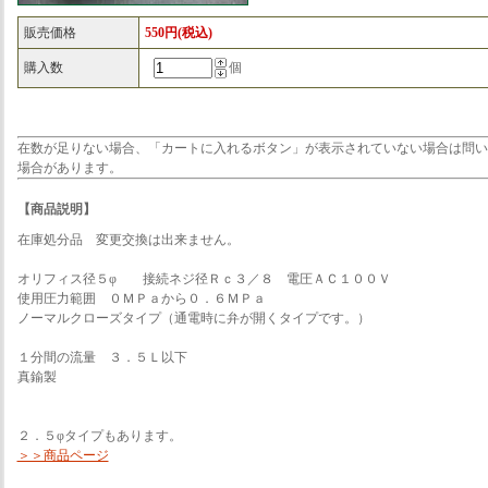
販売価格
550円(税込)
購入数
個
在数が足りない場合、「カートに入れるボタン」が表示されていない場合は問い
場合があります。
【商品説明】
在庫処分品 変更交換は出来ません。
オリフィス径５φ 接続ネジ径Ｒｃ３／８ 電圧ＡＣ１００Ｖ
使用圧力範囲 ０ＭＰａから０．６ＭＰａ
ノーマルクローズタイプ（通電時に弁が開くタイプです。）
１分間の流量 ３．５Ｌ以下
真鍮製
２．５φタイプもあります。
＞＞商品ページ