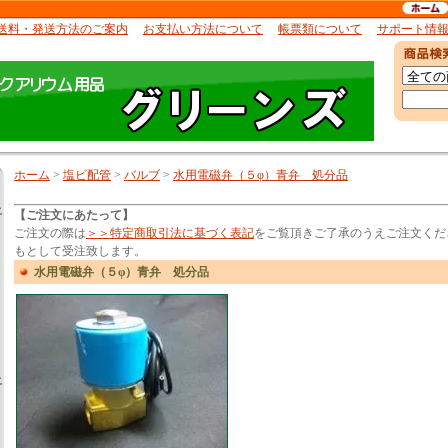
送料・発送方法のご案内
お支払い方法について
帳票類について
サポート情
ホーム
>
塩ビ配管
>
バルブ
>
水用電磁弁（５φ）青弁 処分品
土
【ご注文にあたって】
ご注文の際は
＞＞特定商取引法に基づく表記
をご覧頂きご了承のうえご注文くだ
もとして受注致します。
水用電磁弁（５φ）青弁 処分品
土