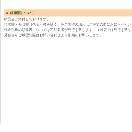
帳票類について
納品書は添付しております。
請求書・領収書（代金引換を除く）をご希望の場合はご注文の際にお知らせくだ
代金引換の領収書については宅配業者が発行を致します。（当店では発行を致し
見積書をご希望の際はお問い合わせより依頼をお願いします。