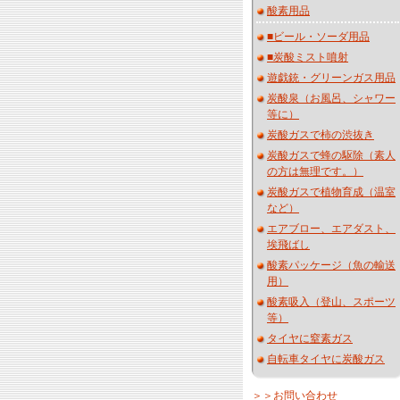
酸素用品
■ビール・ソーダ用品
■炭酸ミスト噴射
遊戯銃・グリーンガス用品
炭酸泉（お風呂、シャワー
等に）
炭酸ガスで柿の渋抜き
炭酸ガスで蜂の駆除（素人
の方は無理です。）
炭酸ガスで植物育成（温室
など）
エアブロー、エアダスト、
埃飛ばし
酸素パッケージ（魚の輸送
用）
酸素吸入（登山、スポーツ
等）
タイヤに窒素ガス
自転車タイヤに炭酸ガス
＞＞お問い合わせ