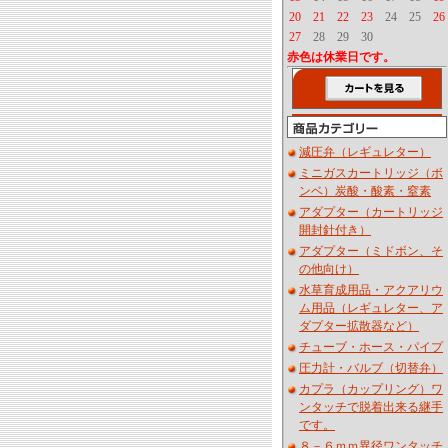
20
21
22
23
24
25
26
27
28
29
30
赤色は休業日です。
減圧弁（レギュレター）
ミニガスカートリッジ（ボ
ンベ）炭酸・酸素・窒素
アダプター（カートリッジ
開封針付き）
アダプター（ミドボン、そ
の他向け）
水草育成用品・アクアリウ
ム用品（レギュレター、ア
ダプター拡散器など）
チューブ・ホース・パイプ
圧力計・バルブ（切替弁）
カプラ（カップリング）ワ
ンタッチで脱着出来る継手
です。
８－６ｍｍ異径ワンタッチ