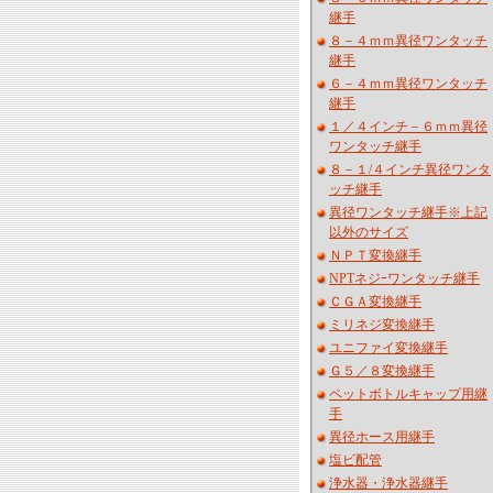
継手
８－４ｍｍ異径ワンタッチ
継手
６－４ｍｍ異径ワンタッチ
継手
１／４インチ－６ｍｍ異径
ワンタッチ継手
８－１/４インチ異径ワンタ
ッチ継手
異径ワンタッチ継手※上記
以外のサイズ
ＮＰＴ変換継手
NPTネジｰワンタッチ継手
ＣＧＡ変換継手
ミリネジ変換継手
ユニファイ変換継手
Ｇ５／８変換継手
ペットボトルキャップ用継
手
異径ホース用継手
塩ビ配管
浄水器・浄水器継手