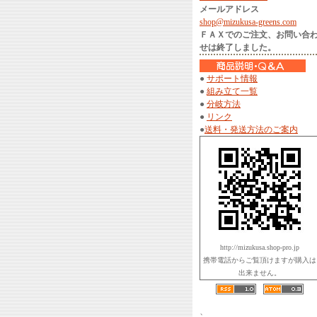
メールアドレス
shop@mizukusa-greens.com
ＦＡＸでのご注文、お問い合
せは終了しました。
●
サポート情報
●
組み立て一覧
●
分岐方法
●
リンク
●
送料・発送方法のご案内
http://mizukusa.shop-pro.jp
携帯電話からご覧頂けますが購入は
出来ません。
、